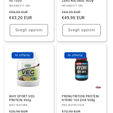
90 750G
ZERO NATURAL 900g
Fornitore:
Fornitore:
WEANDFIT SRL
WEANDFIT SRL
Prezzo
Prezzo
Prezzo
Prezzo
€54,00 EUR
€64,90 EUR
di
€43,20 EUR
scontato
di
€49,90 EUR
scontato
listino
listino
Scegli opzioni
Scegli opzioni
In offerta
In offerta
WHY SPORT VEG
PRONUTRITION PROTEIN
PROTEIN 450g
HYDRO 104 DH4 908g
Fornitore:
Fornitore:
WHY NATURE
PRO NUTRITION
Prezzo
Prezzo
Prezzo
Prezzo
€25,90 EUR
€72,90 EUR