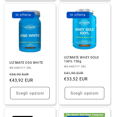
In offerta
In offerta
ULTIMATE WHEY GOLD
100% 750g
ULTIMATE EGG WHITE
Fornitore:
WEANDFIT SRL
Fornitore:
WEANDFIT SRL
Prezzo
Prezzo
€41,90 EUR
Prezzo
Prezzo
€54,90 EUR
di
€33,52 EUR
scontato
di
€43,92 EUR
scontato
listino
listino
Scegli opzioni
Scegli opzioni