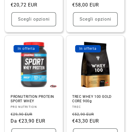
di
€20,72 EUR
scontato
di
€58,00 EUR
scontato
listino
listino
Scegli opzioni
Scegli opzioni
In offerta
In offerta
PRONUTRITION PROTEIN
TREC WHEY 100 GOLD
SPORT WHEY
CORE 900g
Fornitore:
Fornitore:
PRO NUTRITION
TREC
Prezzo
Prezzo
Prezzo
Prezzo
€29,90 EUR
€52,90 EUR
di
Da €23,90 EUR
scontato
di
€43,30 EUR
scontato
listino
listino