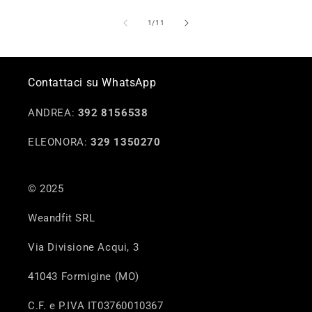
su
1
/
11
Contattaci su WhatsApp
ANDREA:
392 8156538
ELEONORA:
329 1350270
© 2025
Weandfit SRL
Via Divisione Acqui, 3
41043 Formigine (MO)
C.F. e P.IVA IT03760010367