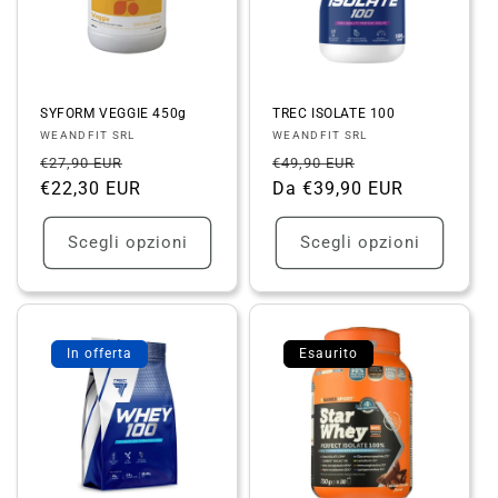
SYFORM VEGGIE 450g
TREC ISOLATE 100
Fornitore:
Fornitore:
WEANDFIT SRL
WEANDFIT SRL
Prezzo
Prezzo
Prezzo
Prezzo
€27,90 EUR
€49,90 EUR
di
€22,30 EUR
scontato
di
Da €39,90 EUR
scontato
listino
listino
Scegli opzioni
Scegli opzioni
In offerta
Esaurito