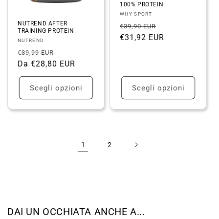
100% PROTEIN
Fornitore:
WHY SPORT
NUTREND AFTER
Prezzo
Prezzo
€39,90 EUR
TRAINING PROTEIN
di
€31,92 EUR
scontato
Fornitore:
NUTREND
listino
Prezzo
Prezzo
€39,99 EUR
di
Da €28,80 EUR
scontato
listino
Scegli opzioni
Scegli opzioni
1
2
DAI UN OCCHIATA ANCHE A...