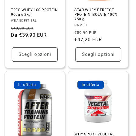
TREC WHEY 100 PROTEIN
STAR WHEY PERFECT
900g e 2kg
PROTEIN ISOLATE 100%
750 g
Fornitore:
WEANDFIT SRL
Fornitore:
NAMED
Prezzo
Prezzo
€49,90 EUR
Prezzo
Prezzo
€59,90 EUR
di
Da €39,90 EUR
scontato
di
€47,20 EUR
scontato
listino
listino
Scegli opzioni
Scegli opzioni
In offerta
In offerta
WHY SPORT VEGETAL