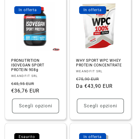
In offerta
In offerta
PRONUTRITION
WHY SPORT WPC WHEY
ISOVEGAN SPORT
PROTEIN CONCENTRATE
PROTEIN 908g
Fornitore:
WEANDFIT SRL
Fornitore:
WEANDFIT SRL
Prezzo
Prezzo
€75,90 EUR
Prezzo
Prezzo
€45,95 EUR
di
Da €43,90 EUR
scontato
di
€36,76 EUR
scontato
listino
listino
Scegli opzioni
Scegli opzioni
Esaurito
In offerta