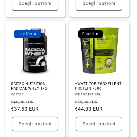
Scegli opzioni
Scegli opzioni
In offerta
Esaurito
SCITEC NUTRITION
+WATT TOP EGGXELLENT
RADICAL WHEY 1kg
PROTEIN 750g
Fornitore:
Fornitore:
SCITEC
WEANDFIT SRL
Prezzo
Prezzo
Prezzo
Prezzo
€46,90 EUR
€55,00 EUR
di
€37,50 EUR
scontato
di
€44,00 EUR
scontato
listino
listino
Scegli opzioni
Scegli opzioni