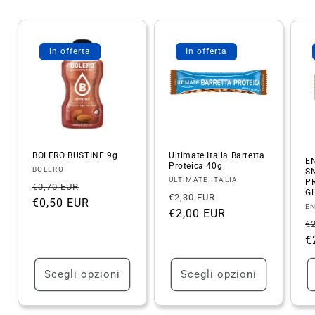
In offerta
In offerta
BOLERO BUSTINE 9g
Ultimate Italia Barretta
E
Proteica 40g
Fornitore:
BOLERO
S
Fornitore:
ULTIMATE ITALIA
P
Prezzo
Prezzo
€0,70 EUR
GL
Prezzo
Prezzo
€2,30 EUR
di
€0,50 EUR
scontato
Fo
E
di
€2,00 EUR
scontato
listino
P
€
listino
d
€
l
Scegli opzioni
Scegli opzioni