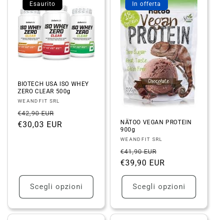
Esaurito
In offerta
BIOTECH USA ISO WHEY
ZERO CLEAR 500g
Fornitore:
WEANDFIT SRL
Prezzo
Prezzo
€42,90 EUR
NÄTOO VEGAN PROTEIN
di
€30,03 EUR
scontato
900g
listino
Fornitore:
WEANDFIT SRL
Prezzo
Prezzo
€41,90 EUR
di
€39,90 EUR
scontato
listino
Scegli opzioni
Scegli opzioni