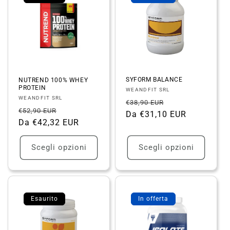
SYFORM BALANCE
NUTREND 100% WHEY
PROTEIN
Fornitore:
WEANDFIT SRL
Fornitore:
WEANDFIT SRL
Prezzo
Prezzo
€38,90 EUR
Prezzo
Prezzo
€52,90 EUR
di
Da €31,10 EUR
scontato
di
Da €42,32 EUR
scontato
listino
listino
Scegli opzioni
Scegli opzioni
Esaurito
In offerta