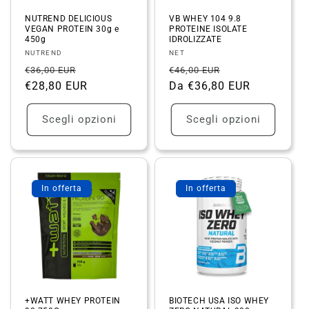
n
NUTREND DELICIOUS
VB WHEY 104 9.8
VEGAN PROTEIN 30g e
PROTEINE ISOLATE
e
450g
IDROLIZZATE
Fornitore:
Fornitore:
NUTREND
NET
:
Prezzo
Prezzo
Prezzo
Prezzo
€36,00 EUR
€46,00 EUR
di
€28,80 EUR
scontato
di
Da €36,80 EUR
scontato
listino
listino
Scegli opzioni
Scegli opzioni
In offerta
In offerta
+WATT WHEY PROTEIN
BIOTECH USA ISO WHEY