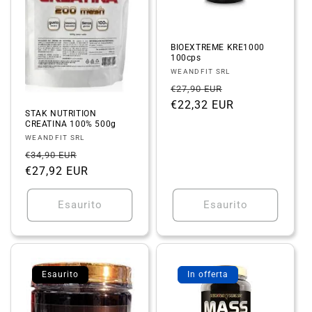
BIOEXTREME KRE1000
100cps
Fornitore:
WEANDFIT SRL
Prezzo
Prezzo
€27,90 EUR
di
€22,32 EUR
scontato
STAK NUTRITION
listino
CREATINA 100% 500g
Fornitore:
WEANDFIT SRL
Prezzo
Prezzo
€34,90 EUR
di
€27,92 EUR
scontato
listino
Esaurito
Esaurito
Esaurito
In offerta