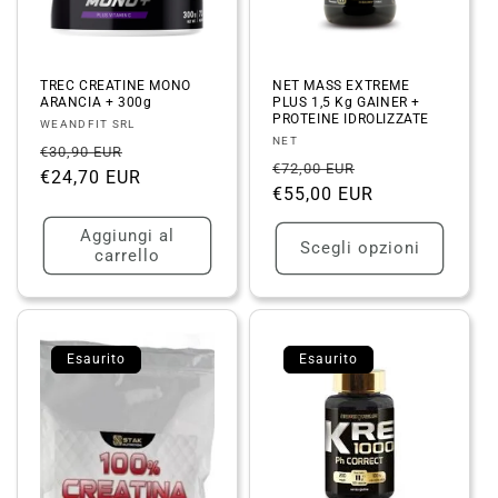
TREC CREATINE MONO
NET MASS EXTREME
ARANCIA + 300g
PLUS 1,5 Kg GAINER +
PROTEINE IDROLIZZATE
Fornitore:
WEANDFIT SRL
Fornitore:
NET
Prezzo
Prezzo
€30,90 EUR
Prezzo
Prezzo
€72,00 EUR
di
€24,70 EUR
scontato
di
€55,00 EUR
scontato
listino
listino
Aggiungi al
Scegli opzioni
carrello
Esaurito
Esaurito