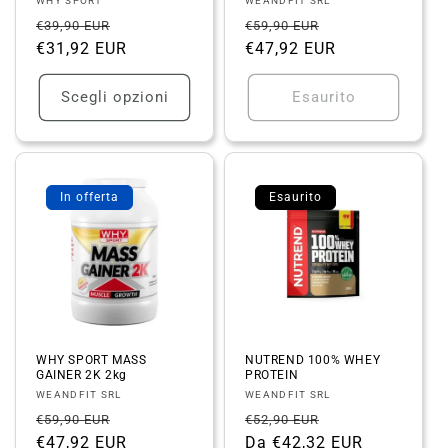
Fornitore:
Fornitore:
WHY SPORT
WEANDFIT SRL
Prezzo
Prezzo
Prezzo
Prezzo
€39,90 EUR
€59,90 EUR
di
€31,92 EUR
scontato
di
€47,92 EUR
scontato
listino
listino
Scegli opzioni
Esaurito
In offerta
Esaurito
WHY SPORT MASS
NUTREND 100% WHEY
GAINER 2K 2kg
PROTEIN
Fornitore:
Fornitore:
WEANDFIT SRL
WEANDFIT SRL
Prezzo
Prezzo
Prezzo
Prezzo
€59,90 EUR
€52,90 EUR
di
€47,92 EUR
scontato
di
Da €42,32 EUR
scontato