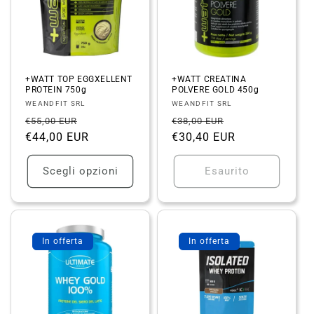
+WATT TOP EGGXELLENT
+WATT CREATINA
PROTEIN 750g
POLVERE GOLD 450g
Fornitore:
Fornitore:
WEANDFIT SRL
WEANDFIT SRL
Prezzo
Prezzo
Prezzo
Prezzo
€55,00 EUR
€38,00 EUR
di
€44,00 EUR
scontato
di
€30,40 EUR
scontato
listino
listino
Scegli opzioni
Esaurito
In offerta
In offerta