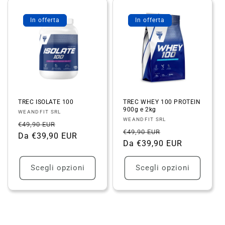
In offerta
In offerta
TREC ISOLATE 100
TREC WHEY 100 PROTEIN
900g e 2kg
Fornitore:
WEANDFIT SRL
Fornitore:
WEANDFIT SRL
Prezzo
Prezzo
€49,90 EUR
Prezzo
Prezzo
€49,90 EUR
di
Da €39,90 EUR
scontato
di
Da €39,90 EUR
scontato
listino
listino
Scegli opzioni
Scegli opzioni