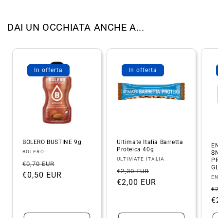
DAI UN OCCHIATA ANCHE A...
In offerta
In offerta
BOLERO BUSTINE 9g
Ultimate Italia Barretta
E
Proteica 40g
Fornitore:
BOLERO
S
Fornitore:
ULTIMATE ITALIA
P
Prezzo
Prezzo
€0,70 EUR
GL
Prezzo
Prezzo
€2,30 EUR
di
€0,50 EUR
scontato
Fo
E
di
€2,00 EUR
scontato
listino
P
€
listino
d
€
l