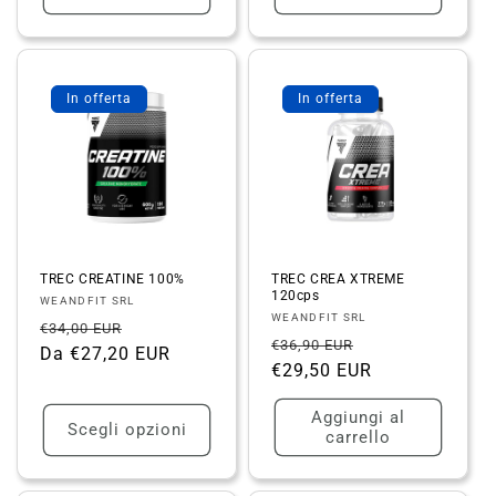
In offerta
In offerta
TREC CREATINE 100%
TREC CREA XTREME
120cps
Fornitore:
WEANDFIT SRL
Fornitore:
WEANDFIT SRL
Prezzo
Prezzo
€34,00 EUR
Prezzo
Prezzo
€36,90 EUR
di
Da €27,20 EUR
scontato
di
€29,50 EUR
scontato
listino
listino
Aggiungi al
Scegli opzioni
carrello