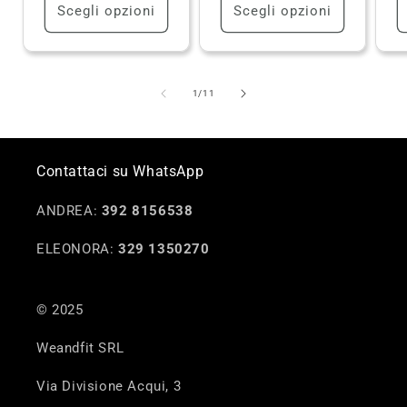
Scegli opzioni
Scegli opzioni
su
1
/
11
Contattaci su WhatsApp
ANDREA:
392 8156538
ELEONORA:
329 1350270
© 2025
Weandfit SRL
Via Divisione Acqui, 3