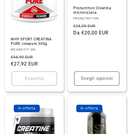
n
Pronutrition Creatina
micronizzata
e
Fornitore:
PRONUTRITION
Prezzo
Prezzo
€24,00 EUR
:
di
Da €20,00 EUR
scontato
WHY SPORT CREATINA
listino
PURE creapure 300g
Fornitore:
WEANDFIT SRL
Prezzo
Prezzo
€34,90 EUR
di
€27,92 EUR
scontato
listino
Esaurito
Scegli opzioni
In offerta
In offerta