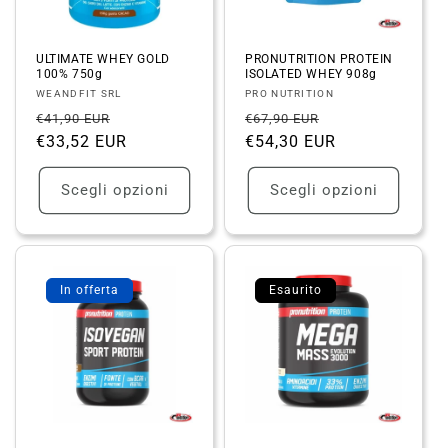
ULTIMATE WHEY GOLD
PRONUTRITION PROTEIN
100% 750g
ISOLATED WHEY 908g
Fornitore:
Fornitore:
WEANDFIT SRL
PRO NUTRITION
Prezzo
Prezzo
Prezzo
Prezzo
€41,90 EUR
€67,90 EUR
di
€33,52 EUR
scontato
di
€54,30 EUR
scontato
listino
listino
Scegli opzioni
Scegli opzioni
In offerta
Esaurito