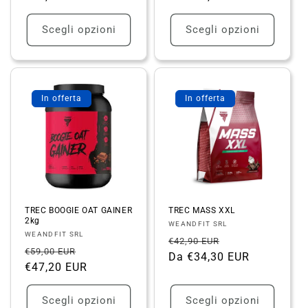
listino
listino
Scegli opzioni
Scegli opzioni
In offerta
In offerta
TREC BOOGIE OAT GAINER
TREC MASS XXL
2kg
Fornitore:
WEANDFIT SRL
Fornitore:
WEANDFIT SRL
Prezzo
Prezzo
€42,90 EUR
Prezzo
Prezzo
€59,00 EUR
di
Da €34,30 EUR
scontato
di
€47,20 EUR
scontato
listino
listino
Scegli opzioni
Scegli opzioni