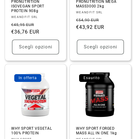
PRONUTRITION
PRONUTRITION MEGA
ISOVEGAN SPORT
MASS3000 2kg
PROTEIN 908g
Fornitore:
WEANDFIT SRL
Fornitore:
WEANDFIT SRL
Prezzo
Prezzo
€54,90 EUR
Prezzo
Prezzo
€45,95 EUR
di
€43,92 EUR
scontato
di
€36,76 EUR
scontato
listino
listino
Scegli opzioni
Scegli opzioni
In offerta
Esaurito
WHY SPORT VEGETAL
WHY SPORT FORGED
100% PROTEIN
MASS ALL IN ONE 1kg