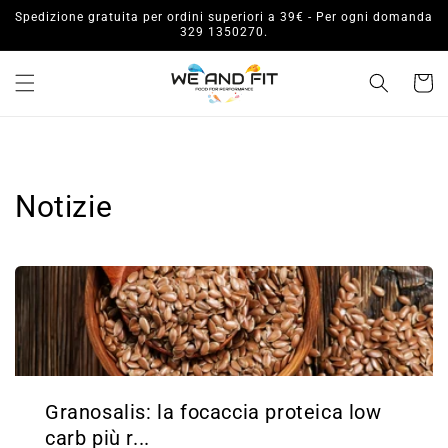
Vai
Spedizione gratuita per ordini superiori a 39€ - Per ogni domanda
direttamente
329 1350270.
ai contenuti
Carrell
Notizie
Granosalis: la focaccia proteica low
carb più r...