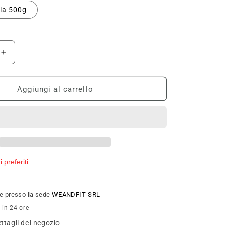
lia 500g
Aumenta
quantità
per
SYFORM
Aggiungi al carrello
BALANCE
 preferiti
ile presso la sede
WEANDFIT SRL
 in 24 ore
ettagli del negozio