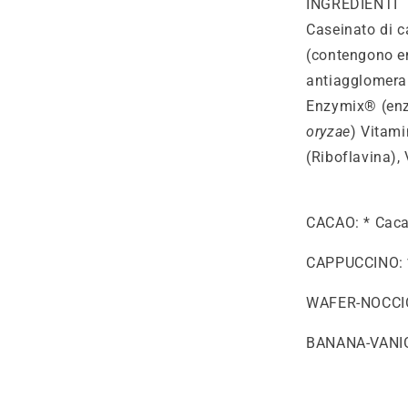
INGREDIENTI
Caseinato di ca
(contengono em
antiagglomerant
Enzymix
®
(enz
oryzae
) Vitami
(Riboflavina),
CACAO: * Cacao
CAPPUCCINO: *
WAFER-NOCCIOL
BANANA-VANIGL