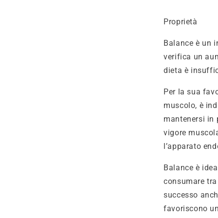
Proprietà
Balance è un in
verifica un au
dieta è insuffi
Per la sua fav
muscolo, è ind
mantenersi in p
vigore muscola
l’apparato end
Balance è idea
consumare tra 
successo anche 
favoriscono un