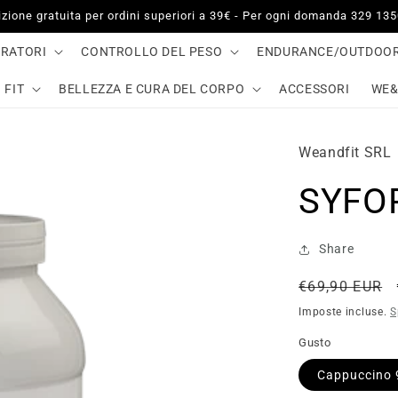
zione gratuita per ordini superiori a 39€ - Per ogni domanda 329 13
GRATORI
CONTROLLO DEL PESO
ENDURANCE/OUTDOO
 FIT
BELLEZZA E CURA DEL CORPO
ACCESSORI
WE&
Weandfit SRL
SYFO
Share
Prezzo
€69,90 EUR
di
Imposte incluse.
S
listino
Gusto
Cappuccino