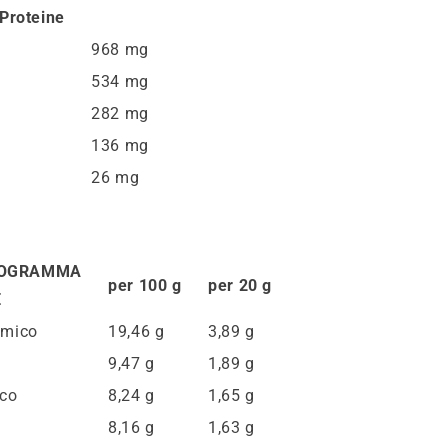
 Proteine
968 mg
534 mg
282 mg
136 mg
26 mg
DOGRAMMA
per 100 g
per 20 g
E
mmico
19,46 g
3,89 g
9,47 g
1,89 g
ico
8,24 g
1,65 g
8,16 g
1,63 g