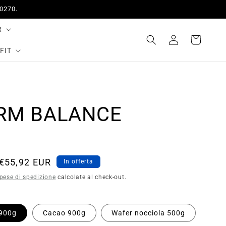
50270.
R
Accedi
Carrello
FIT
RM BALANCE
Prezzo
€55,92 EUR
In offerta
scontato
pese di spedizione
calcolate al check-out.
 900g
Cacao 900g
Wafer nocciola 500g