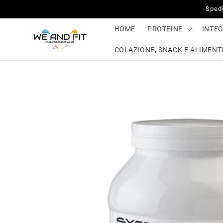
Vai
Spedi
direttamente
ai contenuti
HOME
PROTEINE
INTE
COLAZIONE, SNACK E ALIMENTI
Passa alle
informazioni
sul prodotto