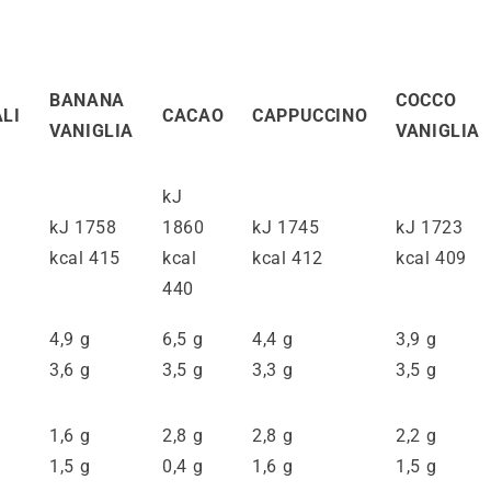
BANANA
COCCO
LI
CACAO
CAPPUCCINO
VANIGLIA
VANIGLIA
kJ
kJ 1758
1860
kJ 1745
kJ 1723
kcal 415
kcal
kcal 412
kcal 409
440
4,9 g
6,5 g
4,4 g
3,9 g
3,6 g
3,5 g
3,3 g
3,5 g
i
1,6 g
2,8 g
2,8 g
2,2 g
1,5 g
0,4 g
1,6 g
1,5 g