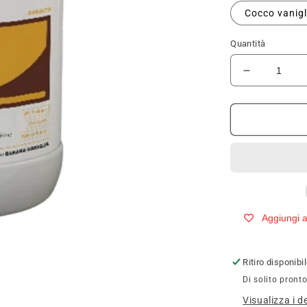
Cocco vanig
Quantità
Diminuisci
quantità
per
SYFORM
BALANCE
Aggiungi ai
Ritiro disponib
Di solito pronto
Visualizza i d