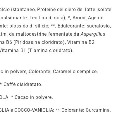
lcio istantaneo, Proteine del siero del latte isolate
ulsionante: Lecitina di soia), *, Aromi, Agente
e: biossido di silicio; **, Edulcorante: sucralosio,
imi da maltodestrine fermentate da
Aspergillus
na B6 (Piridossina cloridrato), Vitamina B2
 Vitamina B1 (Tiamina cloridrato).
 in polvere, Colorante: Caramello semplice.
 Caffè disidratato.
A: * Cacao in polvere.
IA e COCCO-VANIGLIA: ** Colorante: Curcumina.