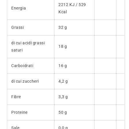
2212 KJ / 529
Energia
Kcal
Grassi
32 g
di cui acidi grassi
18 g
saturi
Carboidrati
16 g
di cui zuccheri
4,2 g
Fibre
3,3 g
Proteine
50 g
Sale
0,0 g