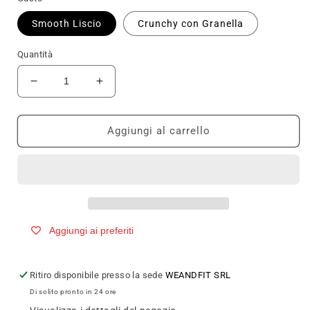
Smooth Liscio
Crunchy con Granella
Quantità
Diminuisci
Aumenta
quantità
quantità
per
per
WhySport
WhySport
Aggiungi al carrello
CREMA
CREMA
DI
DI
ARACHIDI
ARACHIDI
PEANUT
PEANUT
BUTTER
BUTTER
IPERPROTEICA
IPERPROTEICA
Aggiungi ai preferiti
350g
350g
Ritiro disponibile presso la sede
WEANDFIT SRL
Di solito pronto in 24 ore