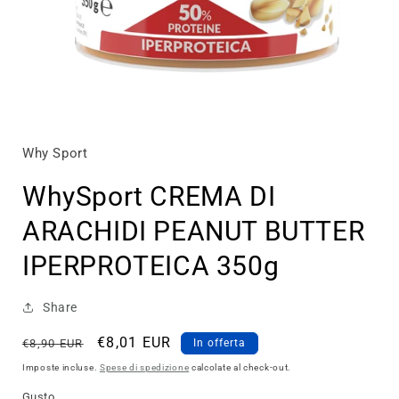
Apri
contenuti
multimediali
1
Why Sport
in
finestra
WhySport CREMA DI
modale
ARACHIDI PEANUT BUTTER
IPERPROTEICA 350g
Share
Prezzo
Prezzo
€8,01 EUR
€8,90 EUR
In offerta
di
scontato
Imposte incluse.
Spese di spedizione
calcolate al check-out.
listino
Gusto