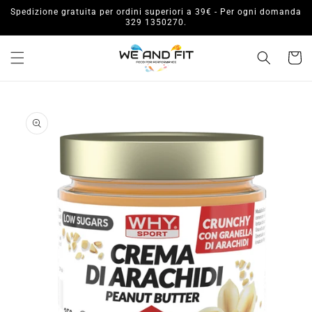
Vai
Spedizione gratuita per ordini superiori a 39€ - Per ogni domanda
direttamente
329 1350270.
ai contenuti
Carrell
Passa alle
informazioni
sul prodotto