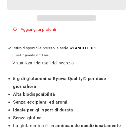
Pure
Pure
e
e
Peptide
Peptide
1000
1000
Aggiungi ai preferiti
Ritiro disponibile presso la sede
WEANDFIT SRL
Di solito pronto in 24 ore
Visualizza i dettagli del negozio
5 g di glutammina Kyowa Quality® per dose
giornaliera
Alta biodisponibilità
Senza eccipienti ed aromi
Ideale per gli sport di durata
Senza glutine
La glutammina è un
aminoacido condizionatamente