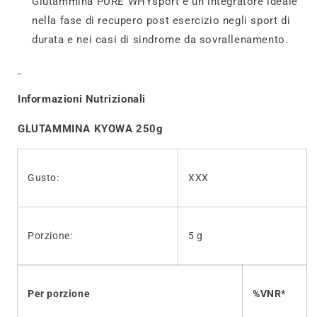
Glutammina PURE WHYsport è un integratore ideale
nella fase di recupero post esercizio negli sport di
durata e nei casi di sindrome da sovrallenamento.
Informazioni Nutrizionali
GLUTAMMINA KYOWA 250g
Gusto:
XXX
Porzione:
5 g
Per porzione
%VNR*