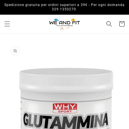
Vai
Spedizione gratuita per ordini superiori a 39€ - Per ogni domanda
direttamente
329 1350270.
ai contenuti
Carrell
Passa alle
informazioni
sul prodotto