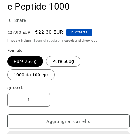
e Peptide 1000
Share
Prezzo
Prezzo
€22,30 EUR
€27,90 EUR
In offerta
di
scontato
Imposte incluse.
Spese di spedizione
calcolate al check-out.
listino
Formato
Pure 250 g
Pure 500g
1000 da 100 cpr
Quantità
Diminuisci
Aumenta
quantità
quantità
per
per
Why
Why
Aggiungi al carrello
Sport
Sport
Glutammina
Glutammina