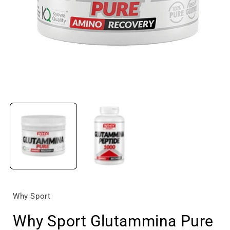
A
c
m
Apri
contenuti
i
multimediali
f
1
in
finestra
modale
Why Sport
Why Sport Glutammina Pure