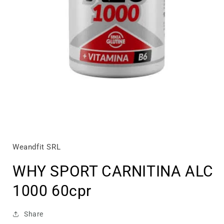
Apri
contenuti
multimediali
1
Weandfit SRL
in
finestra
WHY SPORT CARNITINA ALC
modale
1000 60cpr
Share