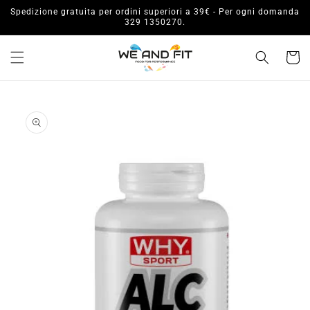
Vai
Spedizione gratuita per ordini superiori a 39€ - Per ogni domanda
direttamente
329 1350270.
ai contenuti
Carrell
Passa alle
informazioni
sul prodotto