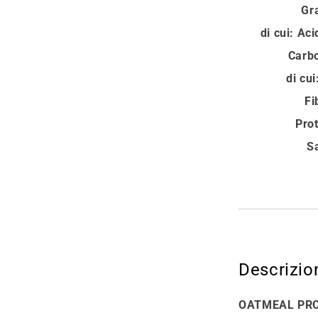
Gr
di cui: Acidi
Carbo
di cui:
Fi
Pro
S
Descrizio
OATMEAL PRO è