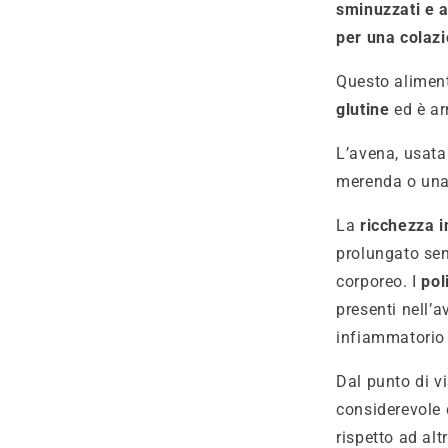
sminuzzati e a
per una colaz
Questo aliment
glutine
ed è ar
L’avena, usata
merenda o una
La
ricchezza i
prolungato sen
corporeo. I
pol
presenti nell’a
infiammatorio 
Dal punto di vi
considerevole d
rispetto ad altr