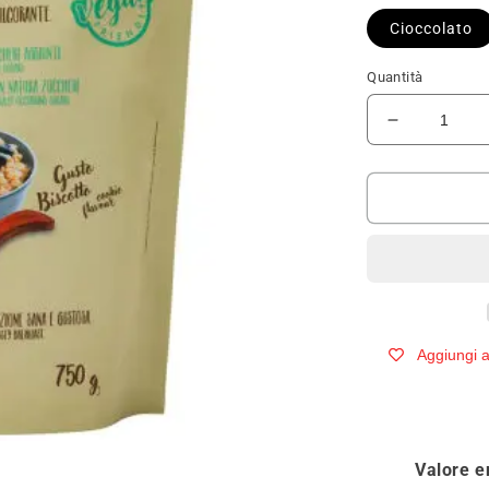
Cioccolato
Quantità
Diminuisci
quantità
per
+WATT
OATMEAL
AVENA
SENZA
GLUTINE
750g
Aggiungi ai
Valore e