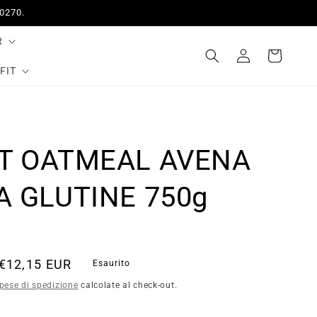
50270.
R
Accedi
Carrello
FIT
T OATMEAL AVENA
A GLUTINE 750g
Prezzo
€12,15 EUR
Esaurito
scontato
pese di spedizione
calcolate al check-out.