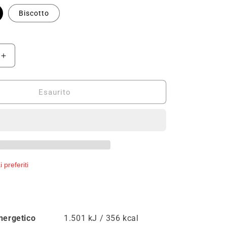
Biscotto
Aumenta
quantità
per
+WATT
Esaurito
OATMEAL
AVENA
SENZA
GLUTINE
750g
 preferiti
nergetico
1.501 kJ / 356 kcal