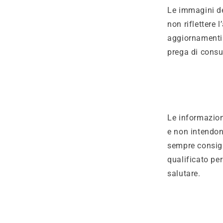
Le immagini de
non riflettere 
aggiornamenti 
prega di consul
Le informazion
e non intendon
sempre consigl
qualificato pe
salutare.