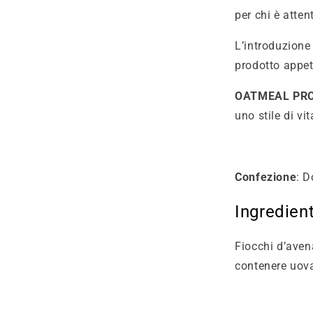
per chi è atten
L’introduzione 
prodotto appeti
OATMEAL PR
uno stile di vi
Confezione
: 
Ingredient
Fiocchi d’aven
contenere uova,