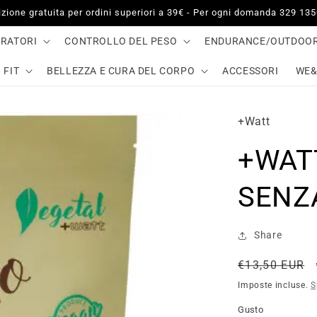
zione gratuita per ordini superiori a 39€ - Per ogni domanda 329 13
GRATORI
CONTROLLO DEL PESO
ENDURANCE/OUTDOO
 FIT
BELLEZZA E CURA DEL CORPO
ACCESSORI
WE&
+Watt
+WAT
SENZ
Share
Prezzo
€13,50 EUR
di
Imposte incluse.
S
listino
Gusto