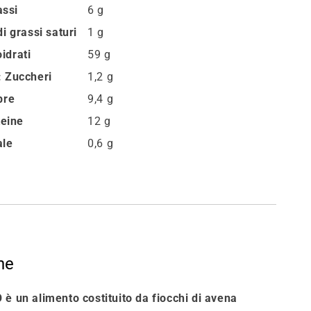
assi
6 g
 grassi saturi
1 g
idrati
59 g
 Zuccheri
1,2 g
bre
9,4 g
teine
12 g
ale
0,6 g
ne
 un alimento costituito da fiocchi di avena