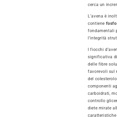
cerca un incre
L’avena è inolt
contiene
fosfo
fondamentali p
l’integrità str
I fiocchi d’ave
significativa d
delle fibre sol
favorevoli sul
del colesterol
componenti ag
carboidrati, mo
controllo glice
diete mirate al
caratteristich