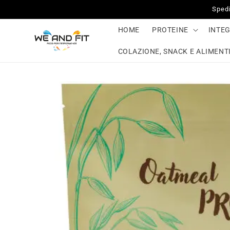
Vai
Spedi
direttamente
ai contenuti
HOME
PROTEINE
INTE
COLAZIONE, SNACK E ALIMENTI
Passa alle
informazioni
sul prodotto