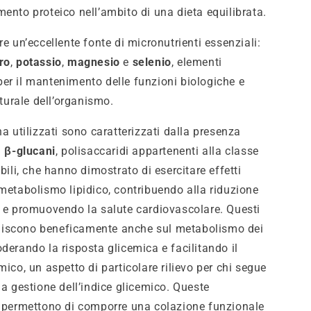
mento proteico nell’ambito di una dieta equilibrata.
re un’eccellente fonte di micronutrienti essenziali:
ro
,
potassio
,
magnesio
e
selenio
, elementi
er il mantenimento delle funzioni biologiche e
utturale dell’organismo.
na utilizzati sono caratterizzati dalla presenza
i
β-glucani
, polisaccaridi appartenenti alla classe
ubili, che hanno dimostrato di esercitare effetti
 metabolismo lipidico, contribuendo alla riduzione
o e promuovendo la salute cardiovascolare. Questi
iscono beneficamente anche sul metabolismo dei
derando la risposta glicemica e facilitando il
mico, un aspetto di particolare rilievo per chi segue
la gestione dell’indice glicemico. Queste
e permettono di comporre una colazione funzionale