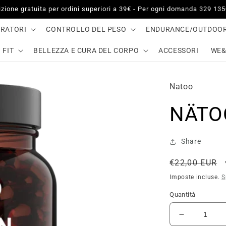
zione gratuita per ordini superiori a 39€ - Per ogni domanda 329 13
GRATORI
CONTROLLO DEL PESO
ENDURANCE/OUTDOO
 FIT
BELLEZZA E CURA DEL CORPO
ACCESSORI
WE&
Natoo
NÄTOO
Share
Prezzo
€22,00 EUR
di
Imposte incluse.
S
listino
Quantità
Diminuisci