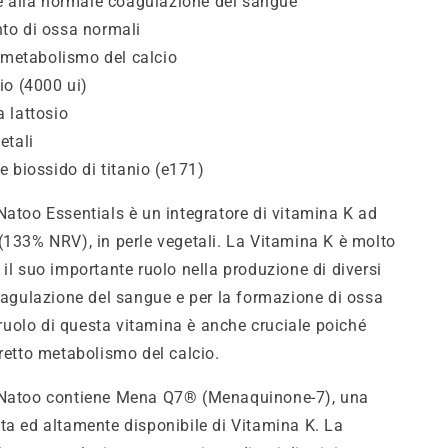
e alla normale coagulazione del sangue
o di ossa normali
l metabolismo del calcio
io (4000 ui)
 lattosio
etali
 biossido di titanio (e171)
Natoo Essentials è un integratore di vitamina K ad
(133% NRV), in perle vegetali. La Vitamina K è molto
 il suo importante ruolo nella produzione di diversi
coagulazione del sangue e per la formazione di ossa
l ruolo di questa vitamina è anche cruciale poiché
rretto metabolismo del calcio.
 Natoo contiene Mena Q7® (Menaquinone-7), una
ta ed altamente disponibile di Vitamina K. La