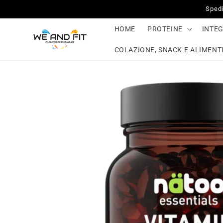
Vai
Spedi
direttamente
ai contenuti
HOME
PROTEINE
INTE
COLAZIONE, SNACK E ALIMENTI
Passa alle
informazioni
sul prodotto