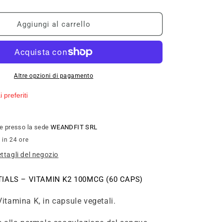
quantità
per
NÄTOO
Aggiungi al carrello
VITAMIN
K2
60cps
Altre opzioni di pagamento
 preferiti
ile presso la sede
WEANDFIT SRL
 in 24 ore
ettagli del negozio
IALS – VITAMIN K2 100MCG (60 CAPS)
Vitamina K, in capsule vegetali.