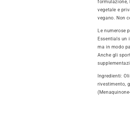
formulazione, 
vegetale e pri
vegano. Non co
Le numerose pr
Essentials un 
ma in modo part
Anche gli sport
supplementazi
Ingredienti: Ol
rivestimento, 
(Menaquinone-