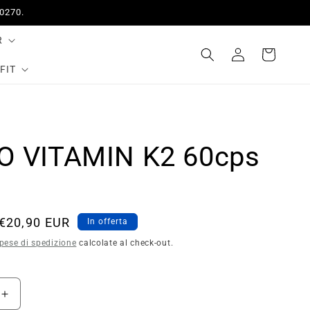
50270.
R
Accedi
Carrello
FIT
 VITAMIN K2 60cps
Prezzo
€20,90 EUR
In offerta
scontato
pese di spedizione
calcolate al check-out.
Aumenta