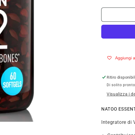
quantità
per
NÄTOO
VITAMIN
K2
60cps
Aggiungi ai
Ritiro disponib
Di solito pronto
Visualizza i d
NATOO ESSENT
Integratore di 