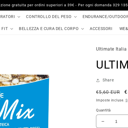
zione gratuita per ordini superiori a 39€ - Per ogni domanda 329 13
GRATORI
CONTROLLO DEL PESO
ENDURANCE/OUTDOO
 FIT
BELLEZZA E CURA DEL CORPO
ACCESSORI
WE&
Ultimate Italia
ULTIM
Share
Prezzo
P
€
€5,60 EUR
di
s
Imposte incluse.
S
listino
Quantità
Diminuisci