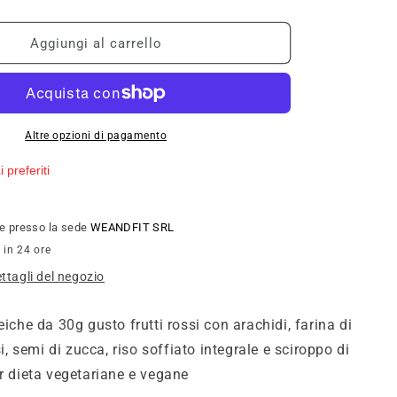
quantità
per
ULTIMATE
Aggiungi al carrello
SEMI
MIX
90g
Altre opzioni di pagamento
 preferiti
ile presso la sede
WEANDFIT SRL
 in 24 ore
ettagli del negozio
eiche da 30g gusto frutti rossi con arachidi, farina di
ssi, semi di zucca, riso soffiato integrale e sciroppo di
er dieta vegetariane e vegane