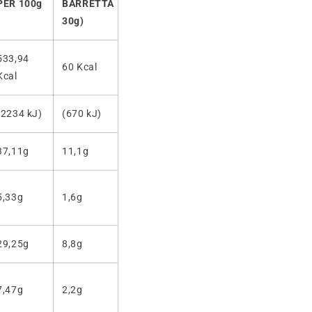
PER 100g
BARRETTA
30g)
533,94
60 Kcal
Kcal
(2234 kJ)
(670 kJ)
37,11g
11,1g
5,33g
1,6g
29,25g
8,8g
7,47g
2,2g