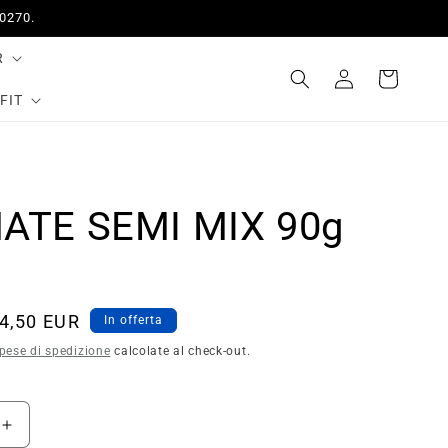
50270.
R
Accedi
Carrello
FIT
ATE SEMI MIX 90g
rezzo
4,50 EUR
In offerta
contato
pese di spedizione
calcolate al check-out.
Aumenta