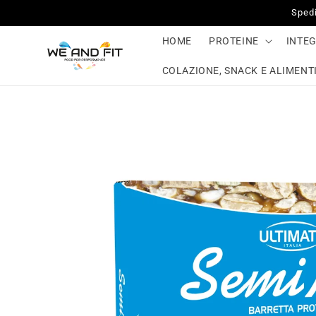
Vai
Spedi
direttamente
ai contenuti
HOME
PROTEINE
INTE
COLAZIONE, SNACK E ALIMENTI
Passa alle
informazioni
sul prodotto