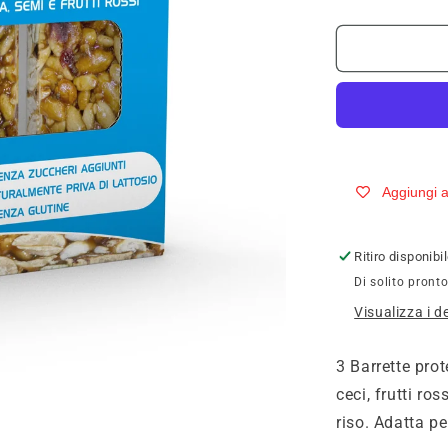
quantità
per
ULTIMATE
SEMI
MIX
90g
Aggiungi ai
Ritiro disponib
Di solito pronto
Visualizza i d
3 Barrette prot
ceci, frutti ro
riso. Adatta p