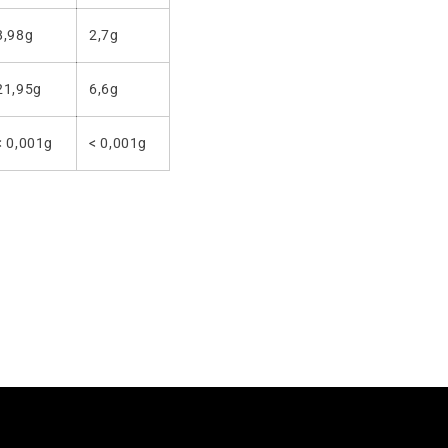
8,98g
2,7g
21,95g
6,6g
< 0,001g
< 0,001g