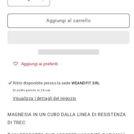
Diminuisci
Aumenta
quantità
quantità
per
per
TREC
TREC
Aggiungi al carrello
CHALK
CHALK
POWDER
POWDER
BLOCK
BLOCK
Aggiungi ai preferiti
Ritiro disponibile presso la sede
WEANDFIT SRL
Di solito pronto in 24 ore
Visualizza i dettagli del negozio
MAGNESIA IN UN CUBO DALLA LINEA DI RESISTENZA
DI TREC