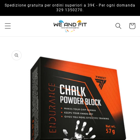
Vai
Spedizione gratuita per ordini superiori a 39€ - Per ogni domanda
direttamente
329 1350270.
ai contenuti
Carrell
Passa alle
informazioni
sul prodotto