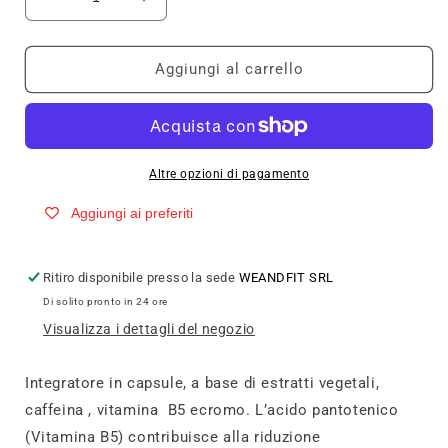
Diminuisci
Aumenta
quantità
quantità
per
per
Pronutrition
Pronutrition
Aggiungi al carrello
Super
Super
Thermo
Thermo
Force
Force
90
90
Compresse
Compresse
Altre opzioni di pagamento
Aggiungi ai preferiti
Ritiro disponibile presso la sede
WEANDFIT SRL
Di solito pronto in 24 ore
Visualizza i dettagli del negozio
Integratore in capsule, a base di estratti vegetali,
caffeina , vitamina B5 ecromo. L’acido pantotenico
(Vitamina B5) contribuisce alla riduzione