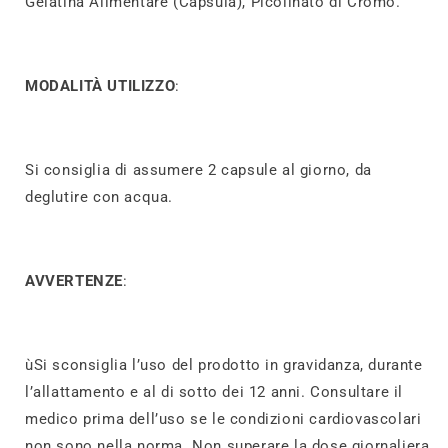
Gelatina Alimentare (Capsula), Picolinato di Cromo.
MODALITÀ UTILIZZO
:
Si consiglia di assumere 2 capsule al giorno, da
deglutire con acqua.
AVVERTENZE
:
ùSi sconsiglia l’uso del prodotto in gravidanza, durante
l’allattamento e al di sotto dei 12 anni. Consultare il
medico prima dell’uso se le condizioni cardiovascolari
non sono nella norma. Non superare la dose giornaliera