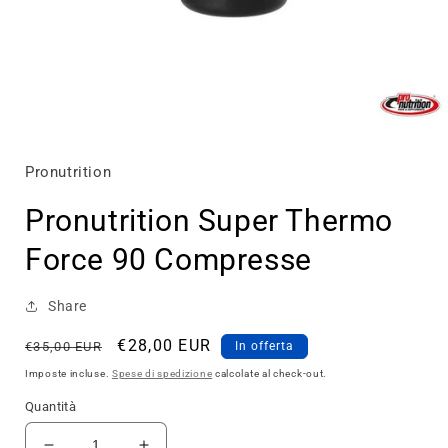
Apri
contenuti
multimediali
1
Pronutrition
in
finestra
Pronutrition Super Thermo
modale
Force 90 Compresse
Share
Prezzo
Prezzo
€28,00 EUR
€35,00 EUR
In offerta
di
scontato
Imposte incluse.
Spese di spedizione
calcolate al check-out.
listino
Quantità