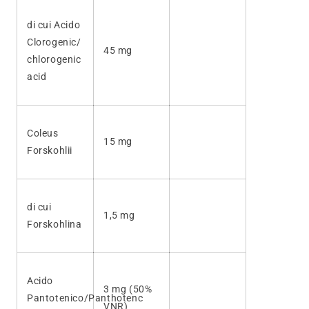
di cui Acido
Clorogenic/
45 mg
chlorogenic
acid
Coleus
15 mg
Forskohlii
di cui
1,5 mg
Forskohlina
Acido
3 mg (50%
Pantotenico/Panthotenc
VNR)