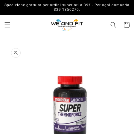
Vai
Spedizione gratuita per ordini superiori a 39€ - Per ogni domanda
direttamente
329 1350270.
ai contenuti
Carrell
Passa alle
informazioni
sul prodotto