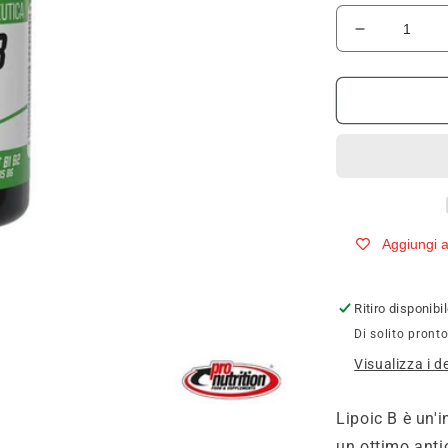
Diminuisci
quantità
per
Pronutritio
Pure
Lipoic
B
90
compresse
Aggiungi ai
Ritiro disponib
Di solito pronto
Visualizza i d
Lipoic B è un'i
un ottimo anti