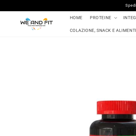
Vai
Spedi
direttamente
ai contenuti
HOME
PROTEINE
INTE
COLAZIONE, SNACK E ALIMENTI
Passa alle
informazioni
sul prodotto