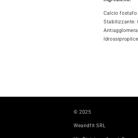
Calcio fostafo 
Stabilizzante: 
Antiagglomeran
Idrossipropilce
© 2025
Weandfit SRL