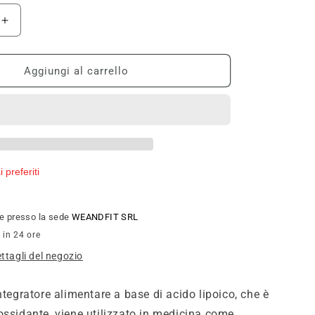
Aumenta
quantità
per
n
Pronutrition
Aggiungi al carrello
Pure
Lipoic
B
90
compresse
 preferiti
ile presso la sede
WEANDFIT SRL
 in 24 ore
ettagli del negozio
ntegratore alimentare a base di acido lipoico, che è
ossidante, viene utilizzato in medicina come