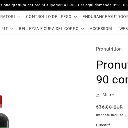
zione gratuita per ordini superiori a 39€ - Per ogni domanda 329 13
GRATORI
CONTROLLO DEL PESO
ENDURANCE/OUTDOO
 FIT
BELLEZZA E CURA DEL CORPO
ACCESSORI
WE&
Pronutrition
Pronut
90 co
Share
Prezzo
€36,00 EUR
di
Imposte incluse.
S
listino
Quantità