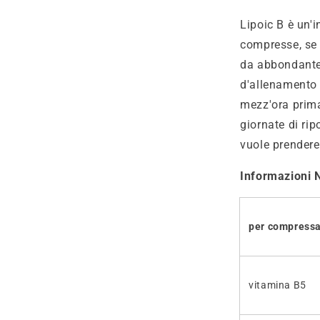
Lipoic B è un'
compresse, se 
da abbondante 
d'allenamento 
mezz'ora prima 
giornate di rip
vuole prendere 
Informazioni N
per compressa
vitamina B5