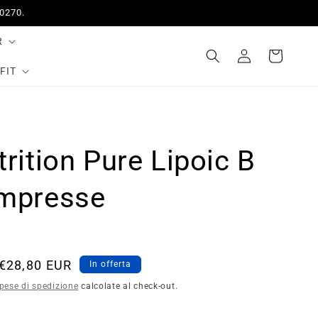
50270.
R
Accedi
Carrello
FIT
rition Pure Lipoic B
mpresse
Prezzo
€28,80 EUR
In offerta
scontato
pese di spedizione
calcolate al check-out.