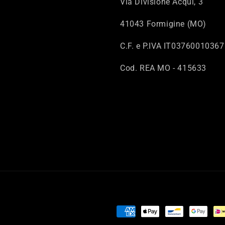
Via Divisione Acqui, 3
41043 Formigine (MO)
C.F. e P.IVA IT03760010367
Cod. REA MO - 415633
Metodi