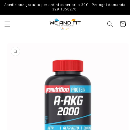
Vai
Spedizione gratuita per ordini superiori a 39€ - Per ogni domanda
direttamente
329 1350270.
ai contenuti
Carrell
Passa alle
informazioni
sul prodotto