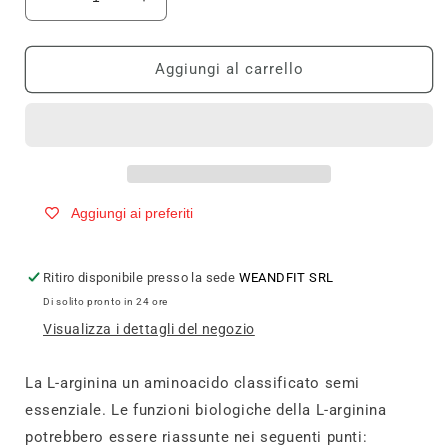
Diminuisci
Aumenta
quantità
quantità
per
per
PRONUTRITION
PRONUTRITION
Aggiungi al carrello
ARGININA
ARGININA
A-
A-
AKG
AKG
2000
2000
90cpr
90cpr
Aggiungi ai preferiti
Ritiro disponibile presso la sede
WEANDFIT SRL
Di solito pronto in 24 ore
Visualizza i dettagli del negozio
La L-arginina un aminoacido classificato semi
essenziale. Le funzioni biologiche della L-arginina
potrebbero essere riassunte nei seguenti punti: