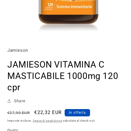
Apri
contenuti
multimediali
1
Jamieson
in
finestra
JAMIESON VITAMINA C
modale
MASTICABILE 1000mg 120
cpr
Share
Prezzo
Prezzo
€22,32 EUR
€27,90 EUR
In offerta
di
scontato
Imposte incluse.
Spese di spedizione
calcolate al check-out.
listino
Gusto