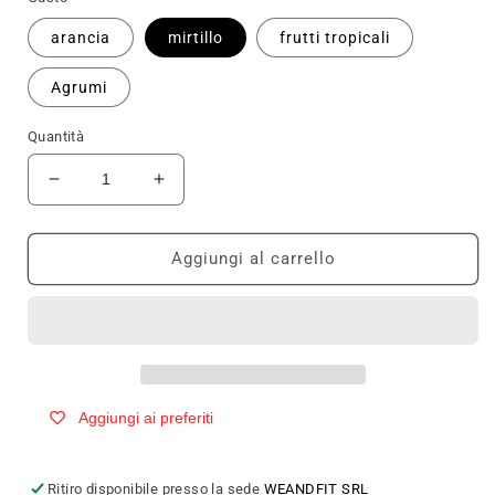
arancia
mirtillo
frutti tropicali
Agrumi
Quantità
Diminuisci
Aumenta
quantità
quantità
per
per
JAMIESON
JAMIESON
Aggiungi al carrello
VITAMINA
VITAMINA
C
C
MASTICABILE
MASTICABILE
1000mg
1000mg
120
120
cpr
cpr
Aggiungi ai preferiti
Ritiro disponibile presso la sede
WEANDFIT SRL