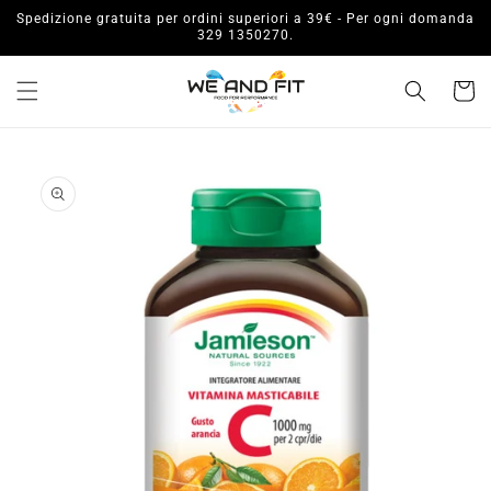
Vai
Spedizione gratuita per ordini superiori a 39€ - Per ogni domanda
direttamente
329 1350270.
ai contenuti
Carrell
Passa alle
informazioni
sul prodotto