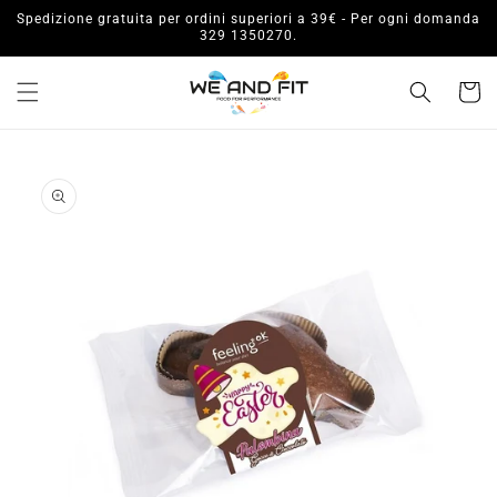
Vai
Spedizione gratuita per ordini superiori a 39€ - Per ogni domanda
direttamente
329 1350270.
ai contenuti
Carrell
Passa alle
informazioni
sul prodotto