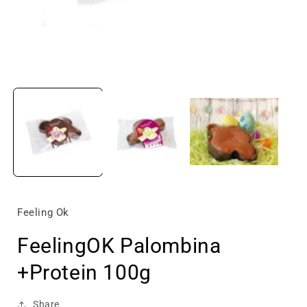
Apri
A
contenuti
c
multimediali
m
1
in
i
finestra
f
modale
Feeling Ok
FeelingOK Palombina
+Protein 100g
Share