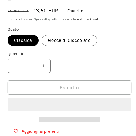
Prezzo
Prezzo
€3,50 EUR
€3,90 EUR
Esaurito
di
scontato
Imposte incluse.
Spese di spedizione
calcolate al check-out.
listino
Gusto
Classica
Gocce di Cioccolato
Quantità
Diminuisci
Aumenta
quantità
quantità
per
per
FeelingOK
FeelingOK
Esaurito
Palombina
Palombina
+Protein
+Protein
100g
100g
Aggiungi ai preferiti