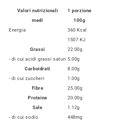
Valori nutrizionali
1 porzione
medi
100g
Energia
360 Kcal
1507 KJ
Grassi
22.00g
- di cui acidi grassi saturi
5.00g
Carboidrati
8.00g
- di cui zuccheri
1.00g
Fibre
25.00g
Proteine
20.00g
Sale
1.12g
- di cui sodio
448mg