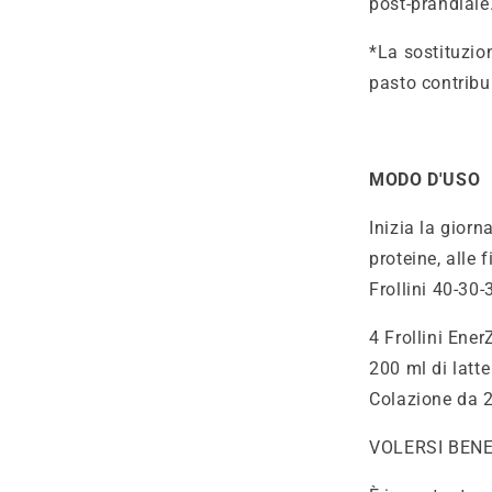
post-prandiale
*La sostituzion
pasto contribui
MODO D'USO
Inizia la giorn
proteine, alle f
Frollini 40-30
4 Frollini Ene
200 ml di latt
Colazione da 2
VOLERSI BEN