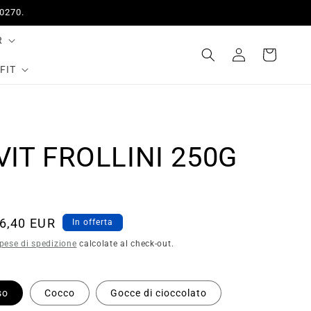
50270.
R
Accedi
Carrello
FIT
IT FROLLINI 250G
rezzo
6,40 EUR
In offerta
contato
pese di spedizione
calcolate al check-out.
so
Cocco
Gocce di cioccolato