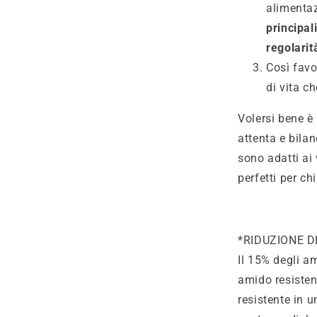
alimenta
principal
regolarit
Così favo
di vita c
Volersi bene è
attenta e bilan
sono adatti ai 
perfetti per ch
*RIDUZIONE D
Il 15% degli am
amido resisten
resistente in u