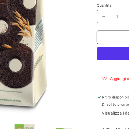
Quantità
Diminuisci
quantità
per
ENERVIT
FROLLINI
250G
Aggiungi ai
Ritiro disponib
Di solito pronto
Visualizza i d