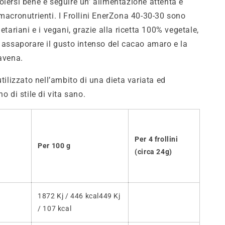
olersi bene e seguire un’ alimentazione attenta e
 macronutrienti. I Frollini EnerZona 40-30-30 sono
getariani e i vegani, grazie alla ricetta 100% vegetale,
e assaporare il gusto intenso del cacao amaro e la
’avena.
utilizzato nell’ambito di una dieta variata ed
no di stile di vita sano.
Per 4 frollini
Per 100 g
(circa 24g)
1872 Kj / 446 kcal449 Kj
/ 107 kcal