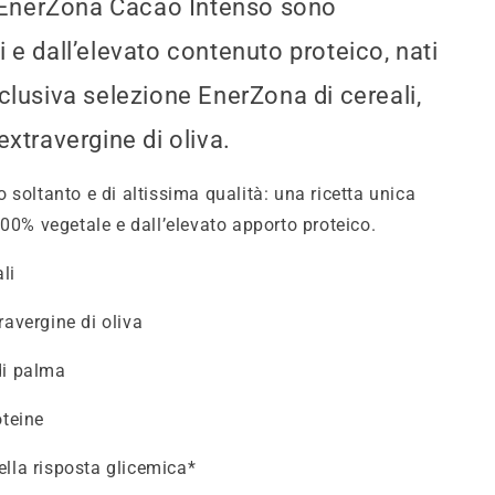
ni EnerZona Cacao Intenso sono
 e dall’elevato contenuto proteico, nati
clusiva selezione EnerZona di cereali,
extravergine di oliva.
 soltanto e di altissima qualità: una ricetta unica
100% vegetale e dall’elevato apporto proteico.
li
ravergine di oliva
di palma
oteine
ella risposta glicemica*