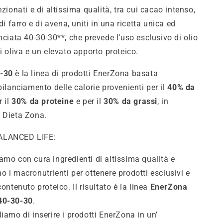
ezionati e di altissima qualità, tra cui cacao intenso,
 di farro e di avena, uniti in una ricetta unica ed
nciata 40-30-30**, che prevede l’uso esclusivo di olio
i oliva e un elevato apporto proteico.
-30
è la linea di prodotti EnerZona basata
bilanciamento delle calorie provenienti per il
40% da
r il
30% da proteine
e per il
30% da grassi
, in
 Dieta Zona.
ALANCED LIFE:
amo con cura ingredienti di altissima qualità e
o i macronutrienti per ottenere prodotti esclusivi e
contenuto proteico. Il risultato è la linea
EnerZona
40-30-30
.
liamo di inserire i prodotti EnerZona in un’