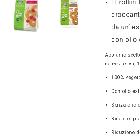
I Frolli
croccanti
da un’ es
con olio 
Abbiamo scelto
ed esclusiva, 
100% vegeta
Con olio ext
Senza olio 
Ricchi in pr
Riduzione d