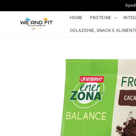
Vai
Spedi
direttamente
ai contenuti
HOME
PROTEINE
INTE
COLAZIONE, SNACK E ALIMENTI
Passa alle
informazioni
sul prodotto