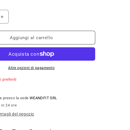
Aumenta
quantità
per
ENERVIT
Aggiungi al carrello
FROLLINI
250G
Altre opzioni di pagamento
 preferiti
ile presso la sede
WEANDFIT SRL
 in 24 ore
ettagli del negozio