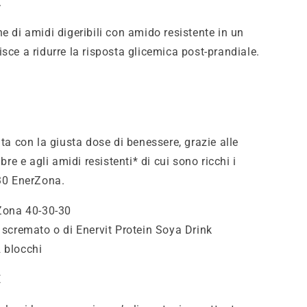
.
e di amidi digeribili con amido resistente in un
sce a ridurre la risposta glicemica post-prandiale.
ata con la giusta dose di benessere, grazie alle
ibre e agli amidi resistenti* di cui sono ricchi i
-30 EnerZona.
rZona 40-30-30
e scremato o di Enervit Protein Soya Drink
 blocchi
E