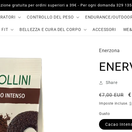
zione gratuita per ordini superiori a 39€ - Per ogni domanda 329 13
GRATORI
CONTROLLO DEL PESO
ENDURANCE/OUTDOO
 FIT
BELLEZZA E CURA DEL CORPO
ACCESSORI
WE&
Enerzona
ENERV
Share
Prezzo
P
€
€7,00 EUR
di
s
Imposte incluse.
S
listino
Gusto
Cacao Inten