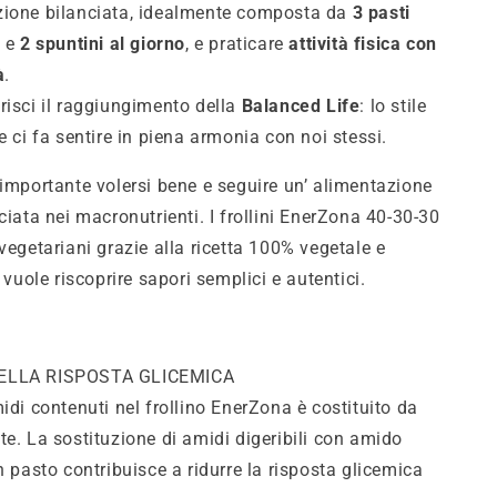
zione bilanciata, idealmente composta da
3 pasti
i
e
2 spuntini al giorno
, e praticare
attività fisica con
à
.
risci il raggiungimento della
Balanced Life
: lo stile
he ci fa sentire in piena armonia con noi stessi.
 importante volersi bene e seguire un’ alimentazione
ciata nei macronutrienti. I frollini EnerZona 40-30-30
vegetariani grazie alla ricetta 100% vegetale e
i vuole riscoprire sapori semplici e autentici.
ELLA RISPOSTA GLICEMICA
idi contenuti nel frollino EnerZona è costituito da
te. La sostituzione di amidi digeribili con amido
n pasto contribuisce a ridurre la risposta glicemica