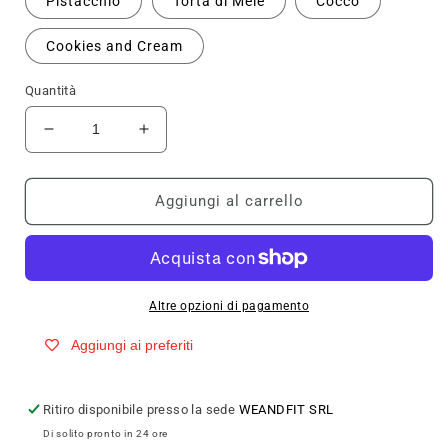
Pistacchio
Torta di Mele
Cocco
Cookies and Cream
Quantità
Diminuisci
Aumenta
quantità
quantità
per
per
4Plus
4Plus
Aggiungi al carrello
FARINA
FARINA
D&#39;AVENA
D&#39;AVENA
1kg
1kg
Altre opzioni di pagamento
Aggiungi ai preferiti
Ritiro disponibile presso la sede
WEANDFIT SRL
Di solito pronto in 24 ore