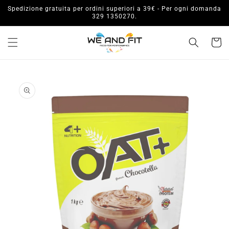
Vai
Spedizione gratuita per ordini superiori a 39€ - Per ogni domanda
direttamente
329 1350270.
ai contenuti
Carrell
Passa alle
informazioni
sul prodotto